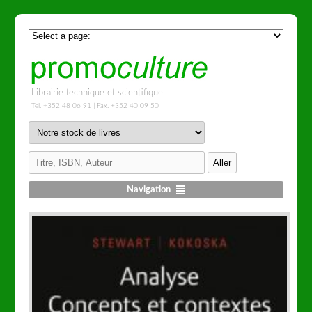
Librairie technique et scientifique.
Tel. +352 48 06 91 | Fax. +352 40 09 50
Navigation