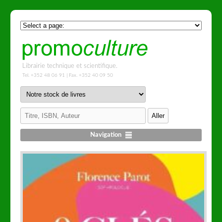
Librairie technique et scientifique.
Tel. +352 48 06 91 | Fax. +352 40 09 50
Navigation