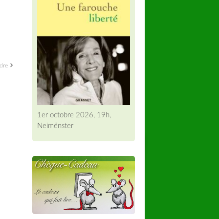
ndre
1er octobre 2026, 19h,
Neimënster