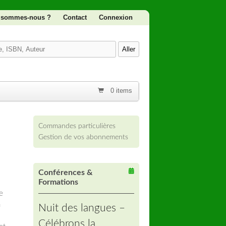
 sommes-nous ?
Contact
Connexion
0 items
Commandes particulières
Gestion de vos abonnements
Conférences &
Formations
e
n
Nuit des langues –
Célébrons la