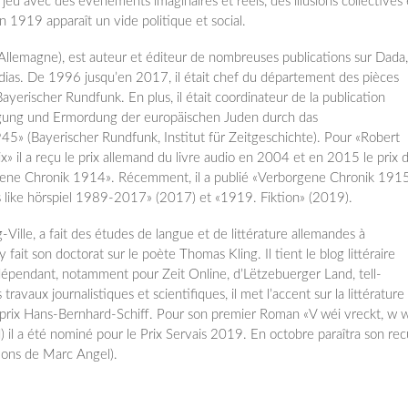
 jeu avec des événements imaginaires et réels, des illusions collectives 
en 1919 apparaît un vide politique et social.
(Allemagne), est auteur et éditeur de nombreuses publications sur Dada,
médias. De 1996 jusqu’en 2017, il était chef du département des pièces
yerischer Rundfunk. En plus, il était coordinateur de la publication
lgung und Ermordung der europäischen Juden durch das
45» (Bayerischer Rundfunk, Institut für Zeitgeschichte). Pour «Robert
il a reçu le prix allemand du livre audio en 2004 et en 2015 le prix d
gene Chronik 1914». Récemment, il a publié «Verborgene Chronik 191
ds like hörspiel 1989-2017» (2017) et «1919. Fiktion» (2019).
ille, a fait des études de langue et de littérature allemandes à
 fait son doctorat sur le poète Thomas Kling. Il tient le blog littéraire
indépendant, notamment pour Zeit Online, d’Lëtzebuerger Land, tell-
ravaux journalistiques et scientifiques, il met l’accent sur la littérature
rix Hans-Bernhard-Schiff. Pour son premier Roman «V wéi vreckt, w 
) il a été nominé pour le Prix Servais 2019. En octobre paraîtra son rec
tions de Marc Angel).