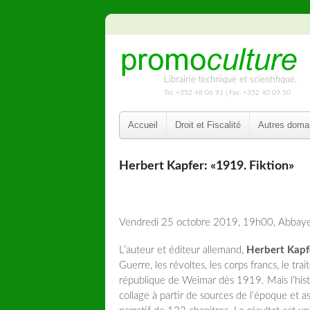
Librairie technique et scientifique.
Tel. +352 48 06 91 | Fax. +352 40 09 50
Accueil
Droit et Fiscalité
Autres doma
Herbert Kapfer: «1919. Fiktion»
Vendredi 25 octobre 2019, 19h00, Abbay
L’auteur et éditeur allemand,
Herbert Kapf
Guerre, les révoltes, les corps francs, le t
république de Weimar dès 1919. Mais l’histo
collage à partir de sources de l’époque et 