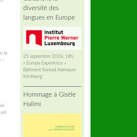
et
diversité des
langues en Europe
e la
25 septembre 2026, 18h,
5 –
« Europa Experience »
Bâtiment Konrad Adenauer
Kirchberg
Hommage à Gisèle
Halimi
wéi
ueil