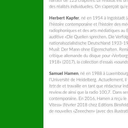
narratif de 123 chapitres. Le résultat est un
des réalités individuelles. On s’aperçoit qu’
Herbert Kapfer
, né en 1954 à Ingolstadt 
l’histoire contemporaine et l’histoire des 
radiophoniques et des arts médiatiques au Ba
auditive «Die Quellen sprechen. Die Verfo
nationalsozialistische Deutschland 1933-19
Musil: Der Mann ohne Eigenschaften. Remix» 
critique allemande du disque pour «Verbor
1918» (2017), la collection d‘essais «soun
Samuel Hamen
, né en 1988 à Luxembourg-V
l’Université de Heidelberg. Actuellement, il y
ltrtr.de et travaille en tant que rédacteur 
review.de ainsi que la radio 100,7. Dans ses t
contemporaine. En 2016, Hamen a reçu le p
Vitess» (février 2018 chez Editions Binsfeld
de nouvelles «Zeeechen» (avec des illustra