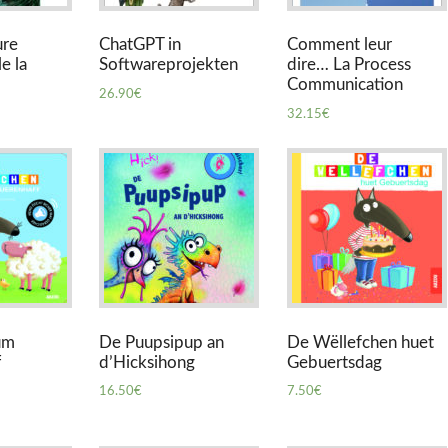
ure
ChatGPT in
Comment leur
e la
Softwareprojekten
dire… La Process
Communication
26.90
€
32.15
€
um
De Puupsipup an
De Wëllefchen huet
f
d’Hicksihong
Gebuertsdag
16.50
€
7.50
€