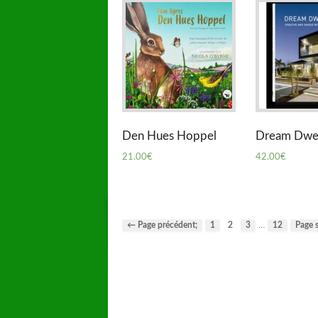
Den Hues Hoppel
Dream Dwel
21.00
€
42.00
€
…
← Page précédent;
1
2
3
12
Page 