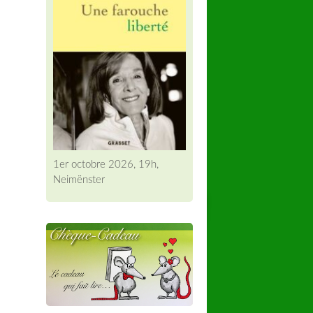
1er octobre 2026, 19h,
Neimënster