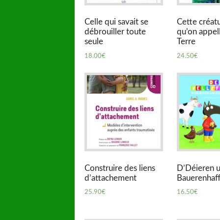
Celle qui savait se
Cette créat
débrouiller toute
qu’on appell
seule
Terre
18.00
€
24.50
€
Construire des liens
D’Déieren 
d’attachement
Bauerenhaf
25.90
€
16.50
€