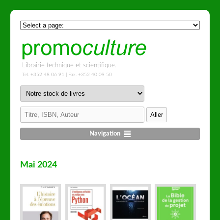
Librairie technique et scientifique.
Tel. +352 48 06 91 | Fax. +352 40 09 50
Navigation
Mai 2024