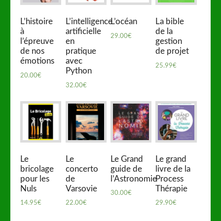
L’histoire
L’intelligence
L’océan
La bible
à
artificielle
de la
29.00
€
l’épreuve
en
gestion
de nos
pratique
de projet
émotions
avec
25.99
€
Python
20.00
€
32.00
€
Le
Le
Le Grand
Le grand
bricolage
concerto
guide de
livre de la
pour les
de
l’Astronomie
Process
Nuls
Varsovie
Thérapie
30.00
€
14.95
€
22.00
€
29.90
€