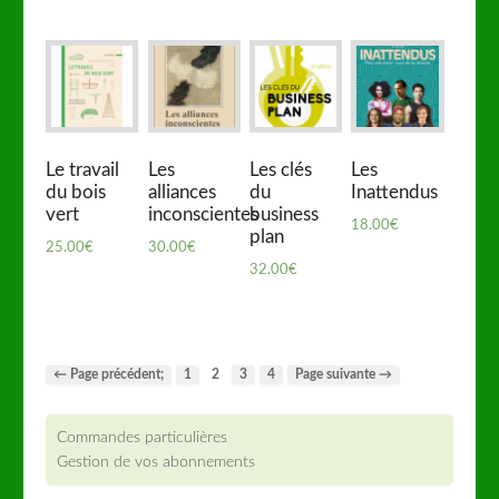
Le travail
Les
Les clés
Les
du bois
alliances
du
Inattendus
vert
inconscientes
business
18.00
€
plan
25.00
€
30.00
€
32.00
€
← Page précédent;
1
2
3
4
Page suivante →
Commandes particulières
Gestion de vos abonnements