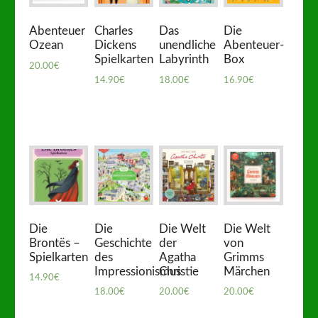
Abenteuer
Charles
Das
Die
Ozean
Dickens
unendliche
Abenteuer-
Spielkarten
Labyrinth
Box
20.00
€
14.90
€
18.00
€
16.90
€
Die
Die
Die Welt
Die Welt
Brontës –
Geschichte
der
von
Spielkarten
des
Agatha
Grimms
Impressionismus
Christie
Märchen
14.90
€
18.00
€
20.00
€
20.00
€