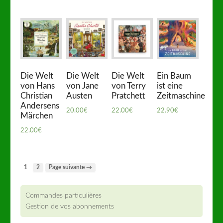
Die Welt
Die Welt
Die Welt
Ein Baum
von Hans
von Jane
von Terry
ist eine
Christian
Austen
Pratchett
Zeitmaschine
Andersens
20.00
€
22.00
€
22.90
€
Märchen
22.00
€
1
2
Page suivante →
Commandes particulières
Gestion de vos abonnements