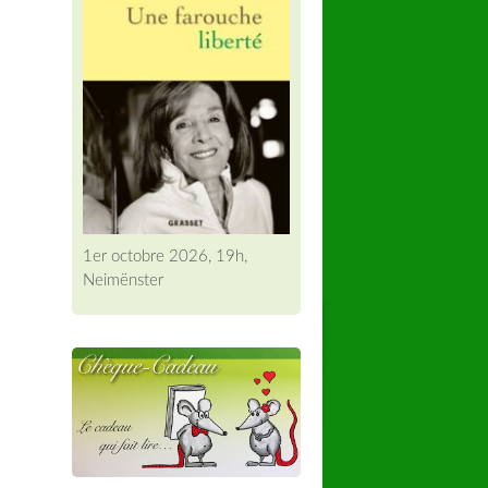
1er octobre 2026, 19h,
Neimënster