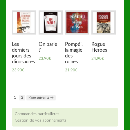
Les
On parie
Pompéi,
Rogue
derniers
?
la magie
Heroes
jours des
des
23.90
€
24.90
€
dinosaures
ruines
23.90
€
21.90
€
1
2
Page suivante →
Commandes particulières
Gestion de vos abonnements