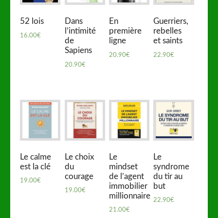
52 lois
Dans
En
Guerriers,
l’intimité
première
rebelles
16.00
€
de
ligne
et saints
Sapiens
20.90
€
22.90
€
20.90
€
Le calme
Le choix
Le
Le
est la clé
du
mindset
syndrome
courage
de l’agent
du tir au
19.00
€
immobilier
but
19.00
€
millionnaire
22.90
€
21.00
€