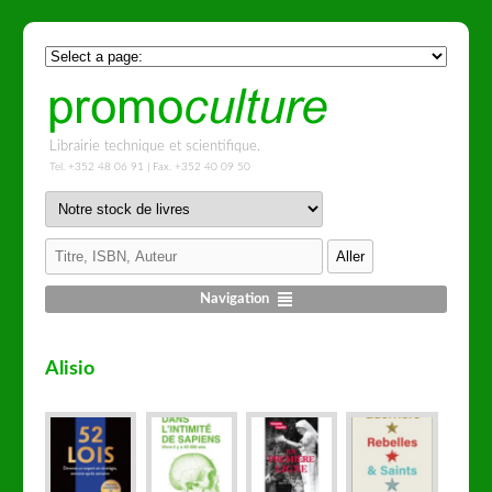
Librairie technique et scientifique.
Tel. +352 48 06 91 | Fax. +352 40 09 50
Navigation
Alisio