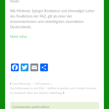
heute.
Nils Minkmar, Spiegel-Redakteur und ehemaliger Leiter
des Feuilletons der FAZ, gilt als einer der
renommiertesten und vielseitigsten Journalisten
Deutschlands.
Mehr Infos
Facebook
Twitter
Email
Partager
Nora Bossong – « Schutzzone »
Der Höllenwald in der Eifel – Steffen Kopetzky und Norbert Scheuer
im Gespräch über den Zweiten Weltkrieg
Commandes particulières