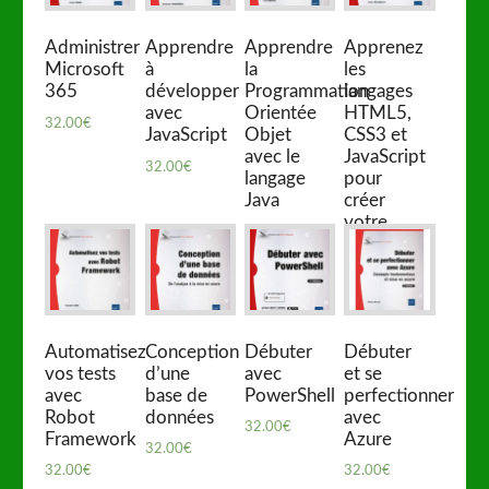
Administrer
Apprendre
Apprendre
Apprenez
Microsoft
à
la
les
365
développer
Programmation
langages
avec
Orientée
HTML5,
32.00
€
JavaScript
Objet
CSS3 et
avec le
JavaScript
32.00
€
langage
pour
Java
créer
votre
32.00
€
premier
site web
32.00
€
Automatisez
Conception
Débuter
Débuter
vos tests
d’une
avec
et se
avec
base de
PowerShell
perfectionner
Robot
données
avec
32.00
€
Framework
Azure
32.00
€
32.00
€
32.00
€