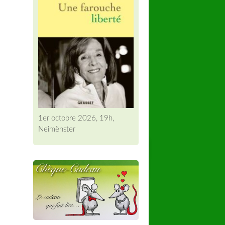
1er octobre 2026, 19h,
Neimënster