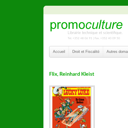
Librairie technique et scientifique.
Tel. +352 48 06 91 | Fax. +352 40 09 50
Accueil
Droit et Fiscalité
Autres doma
Flix, Reinhard Kleist