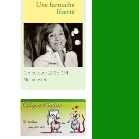
1er octobre 2026, 19h,
Neimënster