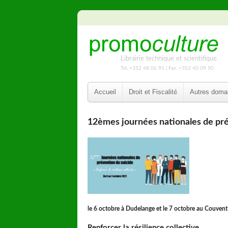
Librairie technique et scientifique.
Tel. +352 48 06 91 | Fax. +352 40 09 50
Accueil
Droit et Fiscalité
Autres doma
12èmes journées nationales de pré
le 6 octobre à Dudelange
et le 7 octobre au Couvent
Renforcer la résilience collective