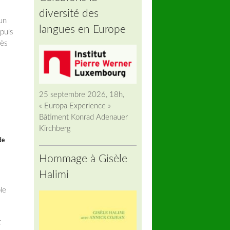
diversité des
 un
langues en Europe
puis
rès
25 septembre 2026, 18h,
« Europa Experience »
Bâtiment Konrad Adenauer
Kirchberg
de
Hommage à Gisèle
Halimi
le
t