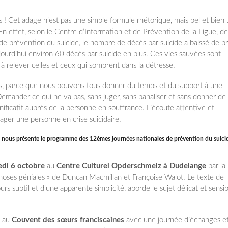
us ! Cet adage n’est pas une simple formule rhétorique, mais bel et bien
 effet, selon le Centre d’Information et de Prévention de la Ligue, de
 de prévention du suicide, le nombre de décès par suicide a baissé de p
ourd’hui environ 60 décès par suicide en plus. Ces vies sauvées sont
 à relever celles et ceux qui sombrent dans la détresse.
tous, parce que nous pouvons tous donner du temps et du support à une
ander ce qui ne va pas, sans juger, sans banaliser et sans donner de
gnificatif auprès de la personne en souffrance. L’écoute attentive et
ager une personne en crise suicidaire.
ue nous présente le programme des 12èmes journées nationales de prévention du suici
di 6 octobre
au
Centre Culturel Opderschmelz à Dudelange
par la
 choses géniales » de Duncan Macmillan et Françoise Walot. Le texte de
 subtil et d’une apparente simplicité, aborde le sujet délicat et sensib
au
Couvent des sœurs franciscaines
avec une journée d’échanges e