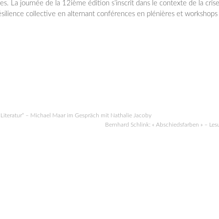
es. La journée de la 12ième édition s’inscrit dans le contexte de la cris
 résilience collective en alternant conférences en plénières et workshops
 Literatur“ – Michael Maar im Gespräch mit Nathalie Jacoby
Bernhard Schlink: « Abschiedsfarben » – Les