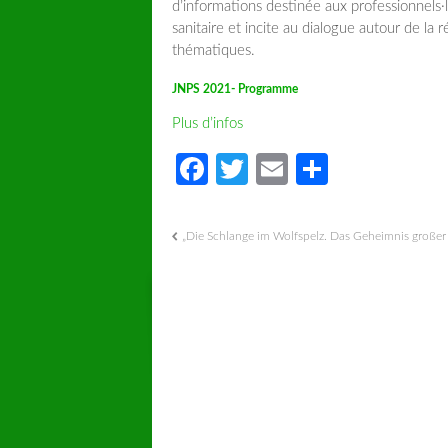
d’informations destinée aux professionnels·l
sanitaire et incite au dialogue autour de la
thématiques.
JNPS 2021- Programme
Plus d’infos
Facebook
Twitter
Email
Partager
„Die Schlange im Wolfspelz. Das Geheimnis großer