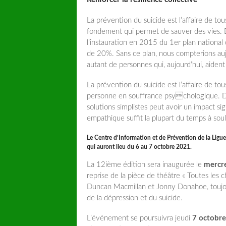
La prévention du suicide est l’affaire de to
fondement qui permet de sauver des vies. En
l’instauration en 2015 du 1er plan national
de 20%. Sans ce plan, nous compterions auj
autant de personnes qui, aujourd’hui, aident
La prévention du suicide est l’affaire de 
personne en souffrance psychologique. Dem
solutions simplistes peut avoir un impact si
empathique suffit la plupart du temps à soul
Le Centre d’Information et de Prévention de la Lig
qui auront lieu du
6
au
7 octobre 2021
.
La 12ième édition sera inaugurée le
mercre
reprise de la pièce de théâtre « Toutes les
Duncan Macmillan et Jonny Donahoe, toujours
de la dépression et du suicide.
L’événement se poursuivra jeudi
7 octobre