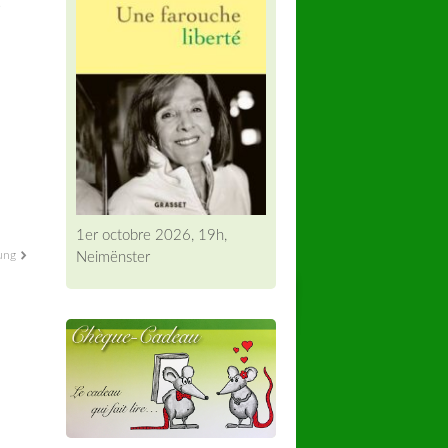
e
1er octobre 2026, 19h,
Neimënster
ung